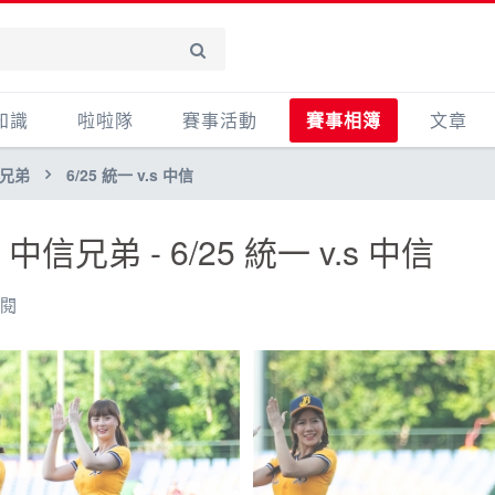
知識
啦啦隊
賽事活動
賽事相簿
文章
信兄弟
6/25 統一 v.s 中信
賽事活動
賽事影音相簿
心得
產品活
s 中信兄弟
- 6/25 統一 v.s 中信
其他
主題
點閱
加入收藏