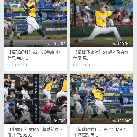
161,152
160,541
【棒球語錄】越老越會轟 中
【棒球我來說】21歲的你在忙
信兄弟的...
什麼呢...
2020-10-19
2020-10-12
164,739
162,097
【中職】年度MVP獎落誰家？
【棒球語錄】苦等七年MVP
誰才是2020...
生涯高點再...