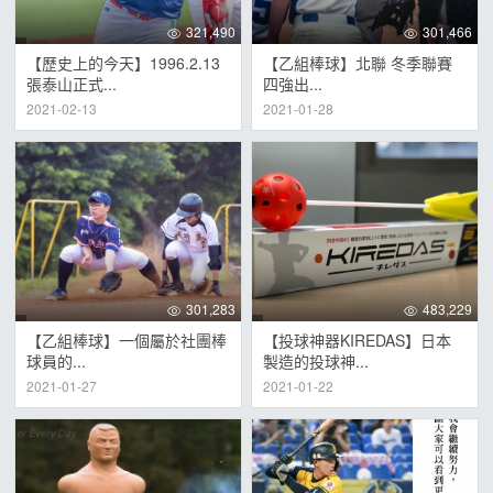
321,490
301,466
【歷史上的今天】1996.2.13
【乙組棒球】北聯 冬季聯賽
張泰山正式...
四強出...
2021-02-13
2021-01-28
301,283
483,229
【乙組棒球】一個屬於社團棒
【投球神器KIREDAS】日本
球員的...
製造的投球神...
2021-01-27
2021-01-22