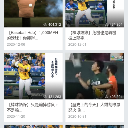
404,312
431,304
【Baseball Hub】1,000MPH
【棒球語錄】危機也是轉機
的速球！你接得...
披上龍袍...
2020-12-06
2020-12-01
431,263
408,304
【棒球語錄】只是輸掉勝負，
【歷史上的今天】大餅割喉激
不是輸...
怒火 象...
2020-11-20
2020-10-31