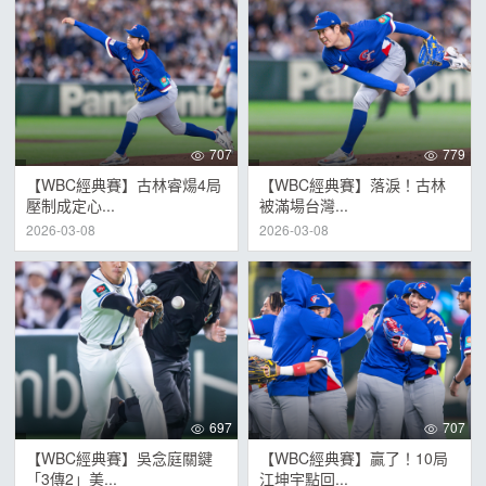
707
779
【WBC經典賽】古林睿煬4局
【WBC經典賽】落淚！古林
壓制成定心...
被滿場台灣...
2026-03-08
2026-03-08
697
707
【WBC經典賽】吳念庭關鍵
【WBC經典賽】贏了！10局
「3傳2」美...
江坤宇點回...