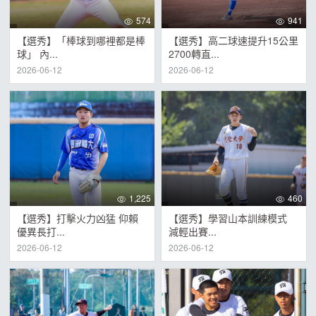
574
941
【選秀】「棒球到哪裡都是棒
【選秀】高二球速提升15公里
球」 內...
2700轉直...
2026-06-12
2026-06-12
1,225
460
【選秀】打擊火力凶猛 仰賴
【選秀】學習山本訓練模式
優異長打...
減輕出賽...
2026-06-12
2026-06-12