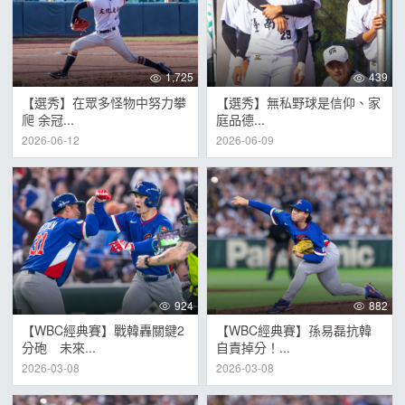
1,725
439
【選秀】在眾多怪物中努力攀
【選秀】無私野球是信仰、家
爬 余冠...
庭品德...
2026-06-12
2026-06-09
924
882
【WBC經典賽】戰韓轟關鍵2
【WBC經典賽】孫易磊抗韓
分砲 未來...
自責掉分！...
2026-03-08
2026-03-08