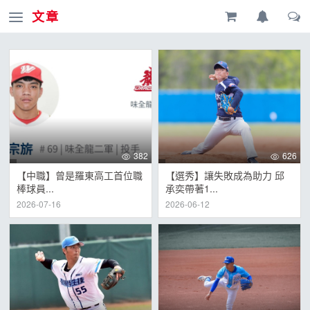
文章
382
626
【中職】曾是羅東高工首位職
【選秀】讓失敗成為助力 邱
棒球員...
承奕帶著1...
2026-07-16
2026-06-12