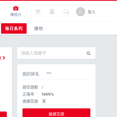
登入
傳照片
每日系列
購物
每日一問
購物
動
每日照片
點數商城
題
我的排名
總答題數
/
正確率
NAN%
連續答題
天
繼續答題