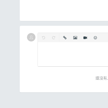
復原
取消復原
插入連結
插入圖片
插入影片
表情
還沒有