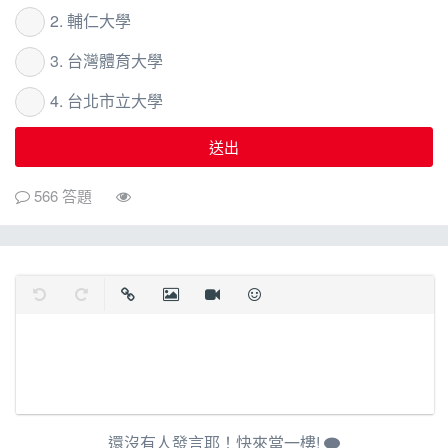
2. 輔仁大學
3. 台灣體育大學
4. 台北市立大學
送出
566 答題
復原
取消復原
插入連結
插入圖片
插入影片
表情
還沒有人發言耶！快來當一樓!