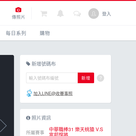
登入
傳照片
每日系列
購物
每日一問
購物
動
每日照片
點數商城
新增號碼布
?
新增
加入LINE@收賽事照
照片資訊
中華職棒31 樂天桃猿 V.S
所屬賽事
富邦悍將