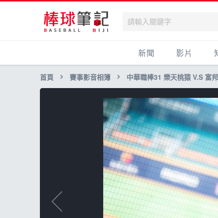
新聞
影片
首頁
賽事影音相簿
中華職棒31 樂天桃猿 V.S 富