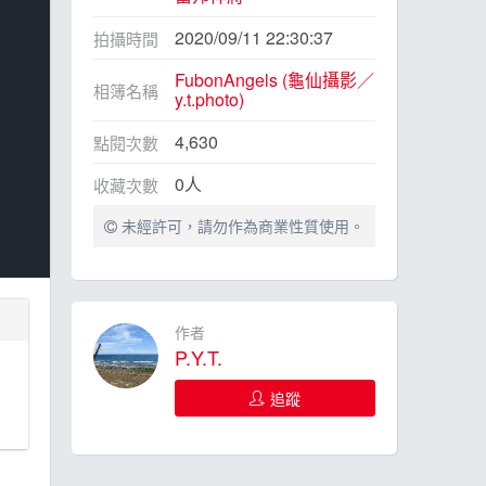
2020/09/11 22:30:37
拍攝時間
FubonAngels (龜仙攝影／
相簿名稱
y.t.photo)
4,630
點閱次數
0
人
收藏次數
未經許可，請勿作為商業性質使用。
作者
P.Y.T.
追蹤