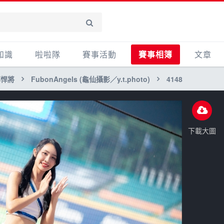
知識
啦啦隊
賽事活動
賽事相簿
文章
邦悍將
FubonAngels (龜仙攝影／y.t.photo)
4148
賽事活動
賽事影音相簿
心得
產品活
其他
下載大圖
主題