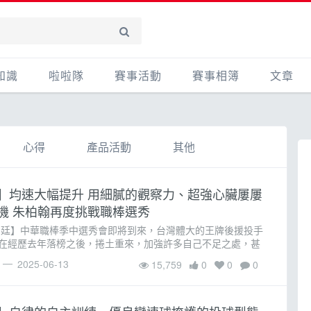
知識
啦啦隊
賽事活動
賽事相簿
文章
賽事活動
賽事影音相簿
心得
產品活
心得
產品活動
其他
其他
主題
】均速大幅提升 用細膩的觀察力、超強心臟屢屢
機 朱柏翰再度挑戰職棒選秀
彥廷】中華職棒季中選秀會即將到來，台灣體大的王牌後援投手
在經歷去年落榜之後，捲土重來，加強許多自己不足之處，甚
的均速從140公里，一舉提升到144~145公里，今年將再次挑
2025-06-13
15,759
0
0
0
殿堂。(朱柏