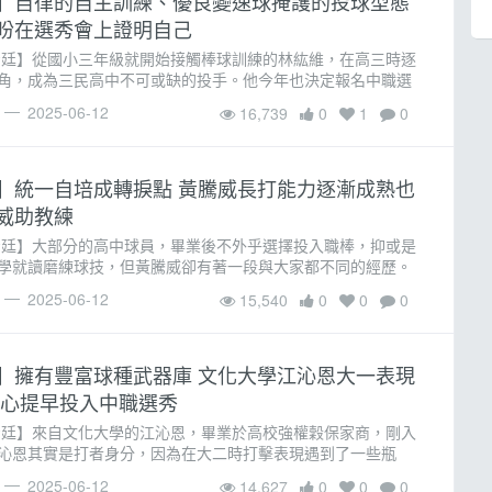
】自律的自主訓練、優良變速球掩護的投球型態
盼在選秀會上證明自己
彥廷】從國小三年級就開始接觸棒球訓練的林紘維，在高三時逐
角，成為三民高中不可或缺的投手。他今年也決定報名中職選
「報名選秀」是他在進入三民高中前就早早立下的目標，他希
2025-06-12
16,739
0
1
0
自己�
】統一自培成轉捩點 黃騰威長打能力逐漸成熟也
威助教練
彥廷】大部分的高中球員，畢業後不外乎選擇投入職棒，抑或是
學就讀磨練球技，但黃騰威卻有著一段與大家都不同的經歷。
中畢業後的暑假，因緣際會下他得到了到統一自培的機會，對
2025-06-12
15,540
0
0
0
，黃�
】擁有豐富球種武器庫 文化大學江沁恩大一表現
決心提早投入中職選秀
彥廷】來自文化大學的江沁恩，畢業於高校強權穀保家商，剛入
沁恩其實是打者身分，因為在大二時打擊表現遇到了一些瓶
，因為一場友誼賽，迎來了棒球路上的轉機。江沁恩回憶道：
2025-06-12
14,627
0
0
0