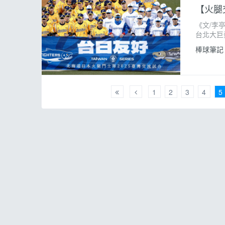
【火腿
《文/李
台北大巨
信兄弟，
棒球筆記
敲出三壘
1
2
3
4
5
關於筆記
行銷合作
商城客服
服務條款及隱私權政策