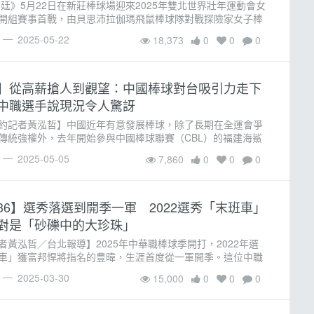
彥廷》5月22日在新莊棒球場迎來2025年雙北世界壯年運動會女
開組賽事首戰，由貝思沛拉伽瑪飛鼠棒球隊對戰探險家女子棒
鼠隊在首局便展現驚人攻勢，靠著對方連續保送與守備失誤，
2025-05-22
18,373
0
0
0
12分，早�
】從高薪搶人到觀望：中國棒球對台吸引力走下
中職選手說現況令人驚訝
約記者黃泓哲】中國近年有意發展棒球，除了長期在全運會爭
傳統強權外，去年開始參與中國棒球聯賽（CBL）的福建海鯊
深化「閩台社會人文交流」的名義，積極吸收前中職教練與球
2025-05-05
7,860
0
0
0
開出優渥
36】選秀落選到開季一軍 2022選秀「末班車」
對是「砂礫中的大珍珠」
者黃泓哲／台北報導】2025年中華職棒球季開打，2022年選
車」獲富邦悍將指名的豊暐，生涯首度從一軍開季。這位中職
「豊姓」選手，期待用自己手中的球棒與手套，讓悍將球迷更
2025-03-30
15,000
0
0
0
魅力。泰雅�