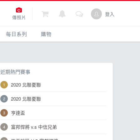
登入
傳照片
每日系列
購物
每日一問
購物
動
每日照片
點數商城
近期熱門賽事
2020 北聯夏聯
2020 北聯夏聯
亨達盃
富邦悍將 v.s 中信兄弟