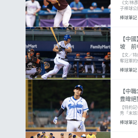
《文/林
子棒球公
球隊。飛
棒球筆記
一舉灌進
【中國
坡 前
【文／特
奪冠軍的
隊，打著
棒球筆記
員。一度
【中職
豊暐絕
【特約記
秀「末班
史上首位
棒球筆記
認識他的