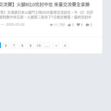
交流賽】火腿8比0完封中信 來臺交流賽全拿勝
亭萱》北海道日本火腿鬥士隊2025臺灣交流試合，今（2）日於
蛋對戰中信兄弟，火腿第二局攻下7分奠定勝基，最終完封中
以8:0拿下勝利，交流賽兩勝全拿。 二局下火腿鬥士野村佑希
2025-03-02
11,755
0
0
0
安打開啟攻
6
7
8
9
10
....
購物服務條款
照片線上服務條款
聯絡我們