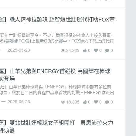
剛好沒�
運】職人精神拉麵魂 趙智烜世壯運代打助FOX奪
彥廷》世壯運舉辦至今，不少非職業退役的社會人士投入賽事，
日35+競賽組FOX對上世新OB的比賽中，FOX隊六下派上的代打
本業就是「麵家勝八」拉麵店的老闆，因為熱愛棒球運動，店
2025-05-23
24,229
0
0
0
設都與棒球相�
運】山羊兄弟與ENERGY首碰投 高國輝在棒球
次登場
彥廷》山羊兄弟棒球隊與「ENERGY」棒球隊陣中都有多位前
球員，終於在二日的賽程中贏來首次的對戰。ENERGY隊派出
將投手林晨樺主投，前兩局完美封鎖山羊兄弟的打線。(林晨
2025-05-23
18,395
0
0
0
林彥廷)直到第三局�
運】雙北世壯運棒球女子組開打 貝思沛拉火力
得頭籌