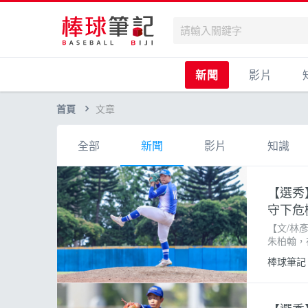
新聞
影片
首頁
文章
全部
新聞
影片
知識
【選秀
守下危
【文/林
朱柏翰，
至讓自己
棒球筆記
戰職業的