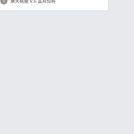
樂天桃猿 V.S 富邦悍將