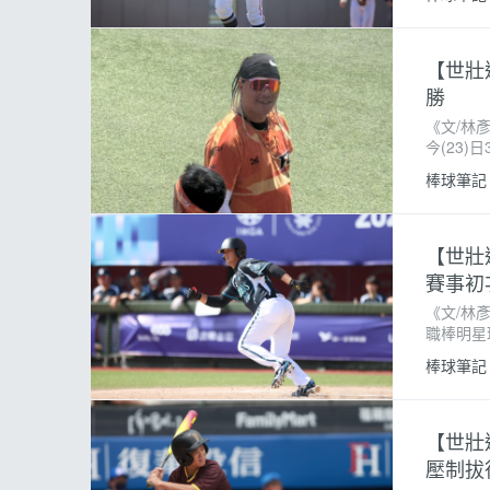
「友誼賽
【世壯
勝
《文/林
今(23)
趙智烜，
棒球筆記
內諸多陳
【世壯
賽事初
《文/林
職棒明星
前富邦悍
棒球筆記
樺。圖/
【世壯
壓制拔