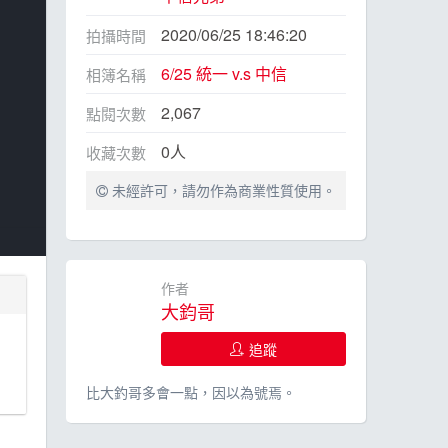
2020/06/25 18:46:20
拍攝時間
6/25 統一 v.s 中信
相簿名稱
2,067
點閱次數
0
人
收藏次數
未經許可，請勿作為商業性質使用。
作者
大鈞哥
追蹤
比大釣哥多會一點，因以為號焉。