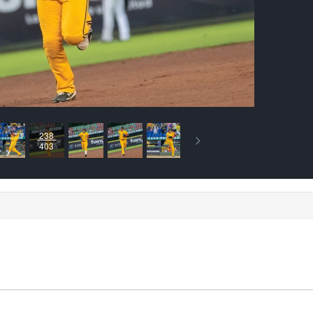
238
403