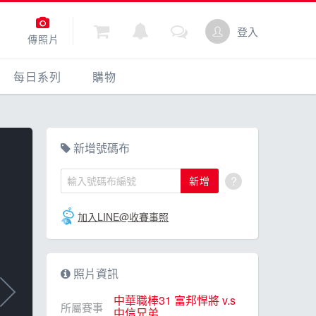
登入
傳照片
每日系列
購物
每日一問
購物
動
每日照片
點數商城
新增號碼布
?
新增
加入LINE@收賽事照
照片資訊
中華職棒31 富邦悍將 v.s
所屬賽事
中信兄弟