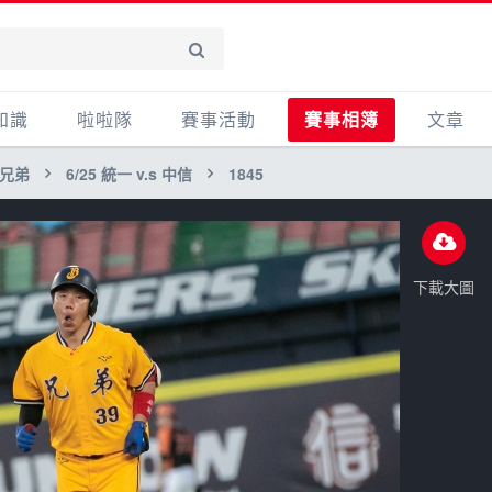
知識
啦啦隊
賽事活動
賽事相簿
文章
信兄弟
6/25 統一 v.s 中信
1845
賽事活動
賽事影音相簿
心得
產品活
其他
下載大圖
主題