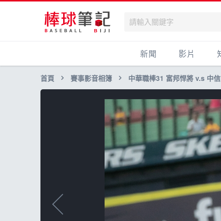
新聞
影片
首頁
賽事影音相簿
中華職棒31 富邦悍將 v.s 中